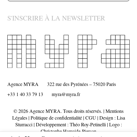
S'INSCRIRE À LA NEWSLETTER
Agence MYRA
322 rue des Pyrénées – 75020 Paris
+33 1 40 33 79 13
myra@myra.fr
© 2026 Agence MYRA. Tous droits réservés. |
Mentions
Légales
|
Politique de confidentialité
|
CGU
| Design :
Lisa
Sturracci
| Développement : Théo Roy-Petinelli | Logo :
Christophe Hamaide-Pierson