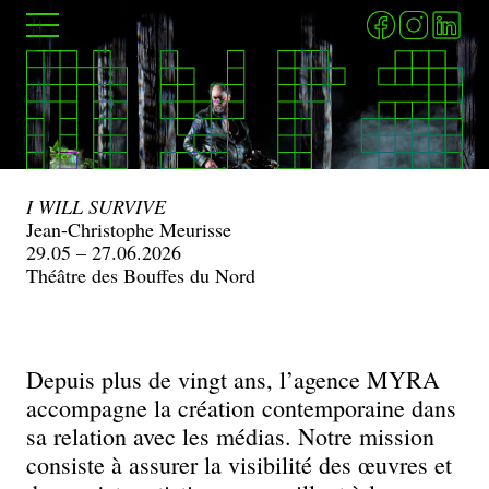
Aller
Menu
au
contenu
principal
MYRA
I WILL SURVIVE
Jean-Christophe Meurisse
29.05 – 27.06.2026
–
Théâtre des Bouffes du Nord
Relations
presse
Depuis plus de vingt ans, l’agence MYRA
accompagne la création contemporaine dans
et
sa relation avec les médias. Notre mission
consiste à assurer la visibilité des œuvres et