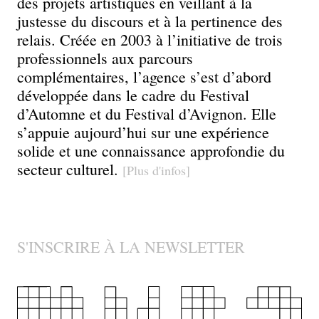
communication
des projets artistiques en veillant à la
justesse du discours et à la pertinence des
pour
relais. Créée en 2003 à l’initiative de trois
professionnels aux parcours
la
complémentaires, l’agence s’est d’abord
développée dans le cadre du Festival
création
d’Automne et du Festival d’Avignon. Elle
s’appuie aujourd’hui sur une expérience
contemporaine
solide et une connaissance approfondie du
secteur culturel.
[Plus d'infos]
S'INSCRIRE À LA NEWSLETTER