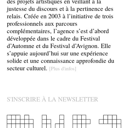
communication
des projets artistiques en veillant à la
justesse du discours et à la pertinence des
pour
relais. Créée en 2003 à l’initiative de trois
professionnels aux parcours
la
complémentaires, l’agence s’est d’abord
développée dans le cadre du Festival
création
d’Automne et du Festival d’Avignon. Elle
s’appuie aujourd’hui sur une expérience
contemporaine
solide et une connaissance approfondie du
secteur culturel.
[Plus d'infos]
S'INSCRIRE À LA NEWSLETTER