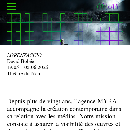
Aller
Menu
au
contenu
principal
MYRA
LORENZACCIO
David Bobée
19.05 – 05.06.2026
–
Théâtre du Nord
Relations
presse
Depuis plus de vingt ans, l’agence MYRA
accompagne la création contemporaine dans
et
sa relation avec les médias. Notre mission
consiste à assurer la visibilité des œuvres et