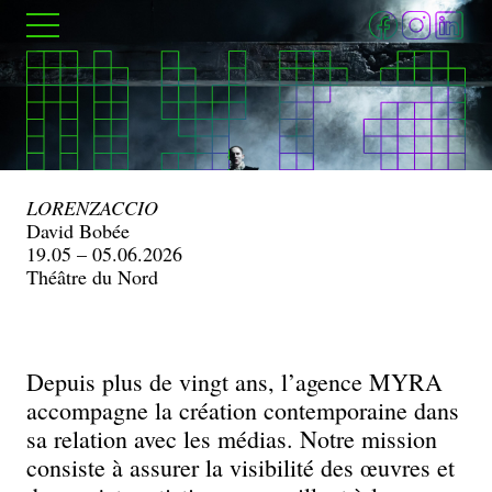
Aller
Menu
au
contenu
principal
MYRA
LORENZACCIO
David Bobée
19.05 – 05.06.2026
–
Théâtre du Nord
Relations
presse
Depuis plus de vingt ans, l’agence MYRA
accompagne la création contemporaine dans
et
sa relation avec les médias. Notre mission
consiste à assurer la visibilité des œuvres et