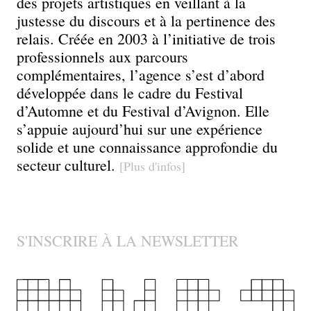
communication
des projets artistiques en veillant à la
justesse du discours et à la pertinence des
pour
relais. Créée en 2003 à l’initiative de trois
professionnels aux parcours
la
complémentaires, l’agence s’est d’abord
développée dans le cadre du Festival
création
d’Automne et du Festival d’Avignon. Elle
s’appuie aujourd’hui sur une expérience
contemporaine
solide et une connaissance approfondie du
secteur culturel.
[Plus d'infos]
S'INSCRIRE À LA NEWSLETTER