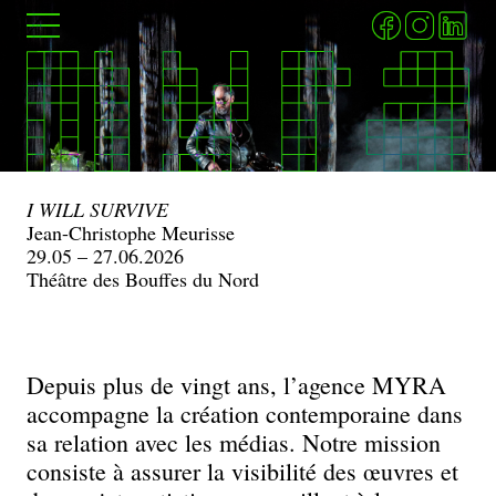
Aller
Menu
au
contenu
principal
MYRA
I WILL SURVIVE
Jean-Christophe Meurisse
29.05 – 27.06.2026
–
Théâtre des Bouffes du Nord
Relations
presse
Depuis plus de vingt ans, l’agence MYRA
accompagne la création contemporaine dans
et
sa relation avec les médias. Notre mission
consiste à assurer la visibilité des œuvres et