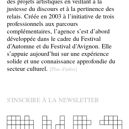
communication
des projets artistiques en veillant à la
justesse du discours et à la pertinence des
pour
relais. Créée en 2003 à l’initiative de trois
professionnels aux parcours
la
complémentaires, l’agence s’est d’abord
développée dans le cadre du Festival
création
d’Automne et du Festival d’Avignon. Elle
s’appuie aujourd’hui sur une expérience
contemporaine
solide et une connaissance approfondie du
secteur culturel.
[Plus d'infos]
S'INSCRIRE À LA NEWSLETTER