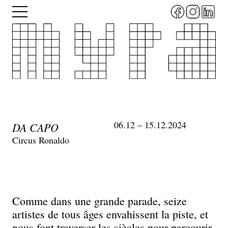
Aller
Menu
au
contenu
principal
06.12 – 15.12.2024
DA CAPO
Circus Ronaldo
Comme dans une grande parade, seize
artistes de tous âges envahissent la piste, et
nous font traverser les siècles pour parcourir