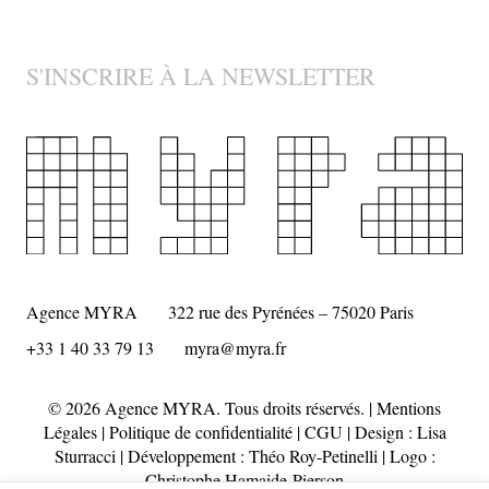
S'INSCRIRE À LA NEWSLETTER
Agence MYRA
322 rue des Pyrénées – 75020 Paris
+33 1 40 33 79 13
myra@myra.fr
© 2026 Agence MYRA. Tous droits réservés. |
Mentions
Légales
|
Politique de confidentialité
|
CGU
| Design :
Lisa
Sturracci
| Développement : Théo Roy-Petinelli | Logo :
Christophe Hamaide-Pierson