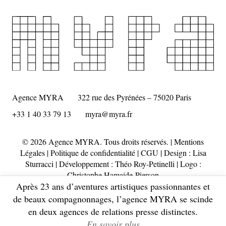
Agence MYRA
322 rue des Pyrénées – 75020 Paris
+33 1 40 33 79 13
myra@myra.fr
© 2026 Agence MYRA. Tous droits réservés. |
Mentions
Légales
|
Politique de confidentialité
|
CGU
| Design :
Lisa
Sturracci
| Développement : Théo Roy-Petinelli | Logo :
Christophe Hamaide-Pierson
Après 23 ans d’aventures artistiques passionnantes et
de beaux compagnonnages, l’agence MYRA se scinde
en deux agences de relations presse distinctes.
En savoir plus