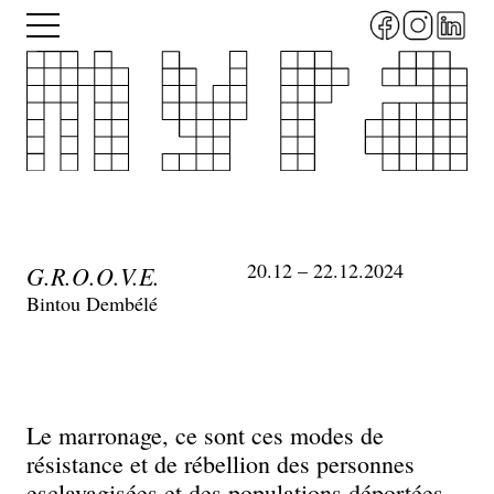
Aller
Menu
au
contenu
principal
20.12 – 22.12.2024
G.R.O.O.V.E.
Bintou Dembélé
Le marronage, ce sont ces modes de
résistance et de rébellion des personnes
esclavagisées et des populations déportées.