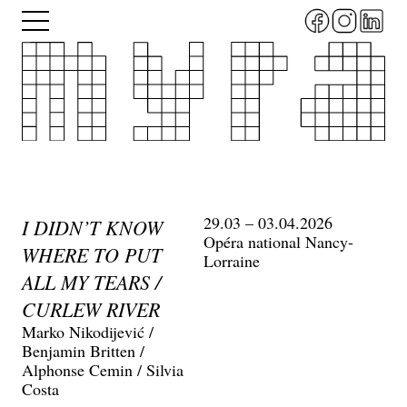
Aller
Menu
au
contenu
principal
29.03 – 03.04.2026
I DIDN’T KNOW
Opéra national Nancy-
WHERE TO PUT
Lorraine
ALL MY TEARS /
CURLEW RIVER
Marko Nikodijević /
Benjamin Britten /
Alphonse Cemin / Silvia
Costa