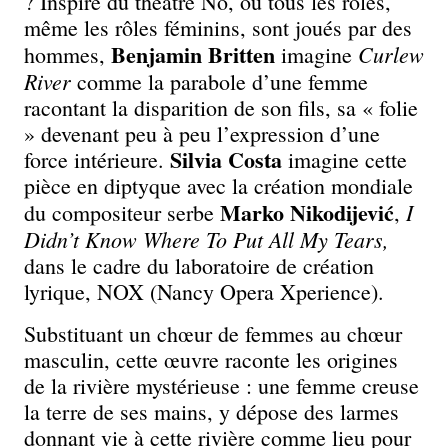
? Inspiré du théâtre Nô, où tous les rôles,
même les rôles féminins, sont joués par des
Benjamin Britten
Curlew
hommes,
imagine
River
comme la parabole d’une femme
racontant
la disparition de son fils, sa « folie
» devenant peu à peu l’expression
d’une
Silvia Costa
force intérieure.
imagine cette
pièce en diptyque
avec la création mondiale
Marko
Nikodijević
I
du compositeur serbe
,
Didn’t Know Where To Put All My Tears,
dans le cadre du laboratoire de création
lyrique, NOX (Nancy Opera
Xperience).
Substituant un chœur de femmes au chœur
masculin,
cette œuvre raconte les origines
de la rivière mystérieuse : une
femme creuse
la terre de ses mains, y dépose des larmes
donnant
vie à cette rivière comme lieu pour