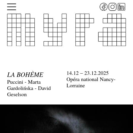
Aller
Menu
au
contenu
principal
14.12 – 23.12.2025
LA BOHÈME
Opéra national Nancy-
Puccini - Marta
Lorraine
Gardolińska - David
Geselson