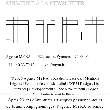
S'INSCRIRE À LA NEWSLETTER
Agence MYRA
322 rue des Pyrénées – 75020 Paris
+33 1 40 33 79 13
myra@myra.fr
© 2026 Agence MYRA. Tous droits réservés. |
Mentions
Légales
|
Politique de confidentialité
|
CGU
| Design :
Lisa
Sturracci
| Développement : Théo Roy-Petinelli | Logo :
Christophe Hamaide-Pierson
Après 23 ans d’aventures artistiques passionnantes et
de beaux compagnonnages, l’agence MYRA se scinde