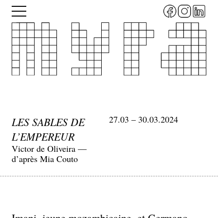
Aller
Menu
au
contenu
principal
27.03 – 30.03.2024
LES SABLES DE
L’EMPEREUR
Victor de Oliveira —
d’après Mia Couto
Imani, jeune mozambicaine, et Germano,