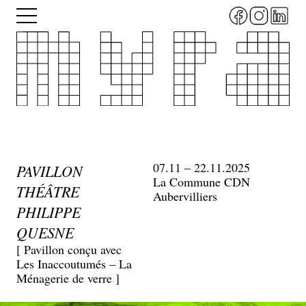
Aller
Menu
au
contenu
principal
07.11 – 22.11.2025
PAVILLON
La Commune CDN
THÉÂTRE
Aubervilliers
PHILIPPE
QUESNE
[ Pavillon conçu avec
Les Inaccoutumés – La
Ménagerie de verre ]