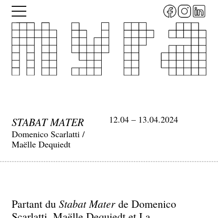
Aller
Menu
au
contenu
principal
12.04 – 13.04.2024
STABAT MATER
Domenico Scarlatti /
Maëlle Dequiedt
Stabat Mater
Partant du
de Domenico
Scarlatti, Maëlle Dequiedt et La