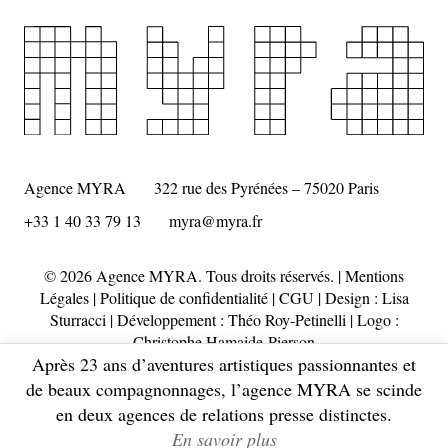
Agence MYRA
322 rue des Pyrénées – 75020 Paris
+33 1 40 33 79 13
myra@myra.fr
© 2026 Agence MYRA. Tous droits réservés. |
Mentions
Légales
|
Politique de confidentialité
|
CGU
| Design :
Lisa
Sturracci
| Développement : Théo Roy-Petinelli | Logo :
Christophe Hamaide-Pierson
Après 23 ans d’aventures artistiques passionnantes et
de beaux compagnonnages, l’agence MYRA se scinde
en deux agences de relations presse distinctes.
En savoir plus