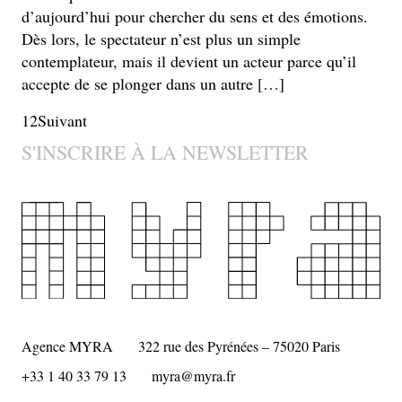
d’aujourd’hui pour chercher du sens et des émotions.
Dès lors, le spectateur n’est plus un simple
contemplateur, mais il devient un acteur parce qu’il
accepte de se plonger dans un autre […]
Pagination
1
2
Suivant
S'INSCRIRE À LA NEWSLETTER
des
publications
Agence MYRA
322 rue des Pyrénées – 75020 Paris
+33 1 40 33 79 13
myra@myra.fr